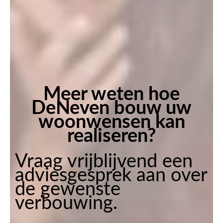
Meer
weten hoe
DeNeven bouw uw
woonwensen kan
realiseren?
Vraag vrijblijvend een
adviesgesprek aan over
de gewenste
verbouwing.