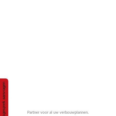
Ga
naar
de
inhoud
Adviesgesprek aanvragen
Partner voor al uw verbouwplannen.